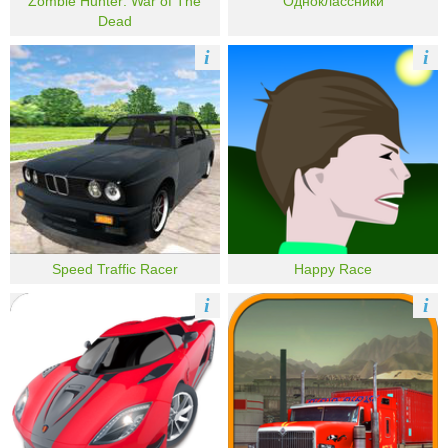
Zombie Hunter: War of The
Одноклассники
Dead
i
i
Speed Traffic Racer
Happy Race
i
i