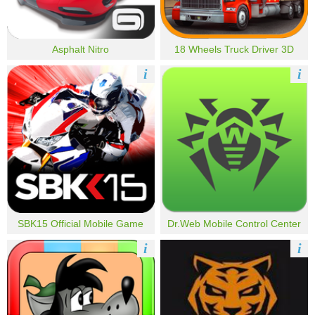
Asphalt Nitro
18 Wheels Truck Driver 3D
i
i
SBK15 Official Mobile Game
Dr.Web Mobile Control Center
i
i