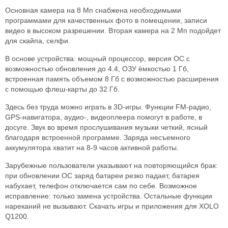
Основная камера на 8 Мп снабжена необходимыми
программами для качественных фото в помещении, записи
видео в высоком разрешении. Вторая камера на 2 Мп подойдет
для скайпа, селфи.
В основе устройства: мощный процессор, версия ОС с
возможностью обновления до 4.4, ОЗУ ёмкостью 1 Гб,
встроенная память объемом 8 Гб с возможностью расширения
с помощью флеш-карты до 32 Гб.
Здесь без труда можно играть в 3D-игры. Функции FM-радио,
GPS-навигатора, аудио-, видеоплеера помогут в работе, в
досуге. Звук во время прослушивания музыки четкий, ясный
благодаря встроенной программе. Заряда несъемного
аккумулятора хватит на 8-9 часов активной работы.
Зарубежные пользователи указывают на повторяющийся брак:
при обновлении ОС заряд батареи резко падает, батарея
набухает, телефон отключается сам по себе. Возможное
исправление: только замена устройства. Остальные функции
нареканий не вызывают. Скачать игры и приложения для XOLO
Q1200.