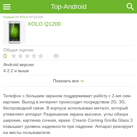
Top-Android
Главная
>>
XOLO
>>
Q1200
XOLO Q1200
Общая оценка:
0
(
0
)
Android версии:
4.2.2 и выше
Показать все
Телефон с большим экраном поддерживает работу с 2-мя сим-
картами. Выход в интернет происходит посредством 2G, 3G,
беспроводной связи. В корпусе использован металл, который
утяжеляет аппарат. Разрешение экрана высокое, углы обзора
широкие, картинка сочная, яркая. Стекло Corning Gorilla Glass 3
повышает уровень надежности при падении. Аппарат реагирует
на жесты пользователя.