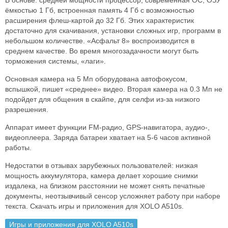
В основе: средней мощности процессор, современная ОС, ОЗУ
ёмкостью 1 Гб, встроенная память 4 Гб с возможностью
расширения флеш-картой до 32 Гб. Этих характеристик
достаточно для скачивания, установки сложных игр, программ в
небольшом количестве. «Асфальт 8» воспроизводится в
среднем качестве. Во время многозадачности могут быть
торможения системы, «лаги».
Основная камера на 5 Мп оборудована автофокусом,
вспышкой, пишет «среднее» видео. Вторая камера на 0.3 Мп не
подойдет для общения в скайпе, для селфи из-за низкого
разрешения.
Аппарат имеет функции FM-радио, GPS-навигатора, аудио-,
видеоплеера. Заряда батареи хватает на 5-6 часов активной
работы.
Недостатки в отзывах зарубежных пользователей: низкая
мощность аккумулятора, камера делает хорошие снимки
издалека, на близком расстоянии не может снять печатные
документы, неотзывчивый сенсор усложняет работу при наборе
текста. Скачать игры и приложения для XOLO A510s.
Игры и приложения для XOLO A510s