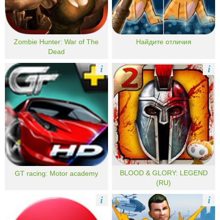
Zombie Hunter: War of The
Найдите отличия
Dead
i
i
BLOOD & GLORY: LEGEND
GT racing: Motor academy
(RU)
i
i