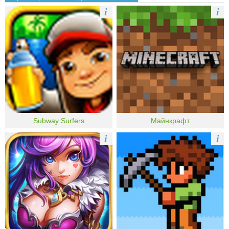
i
i
Subway Surfers
Майнкрафт
i
i