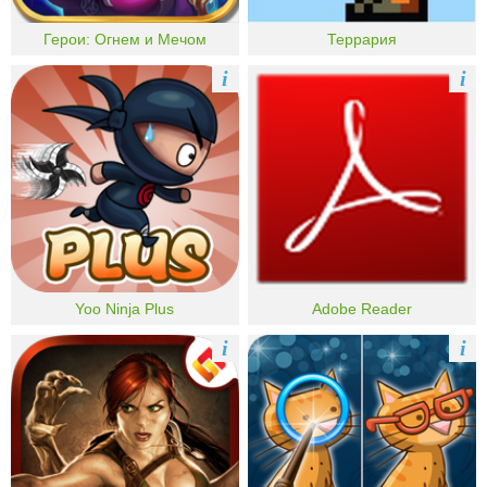
Герои: Огнем и Мечом
Террария
i
i
Yoo Ninja Plus
Adobe Reader
i
i