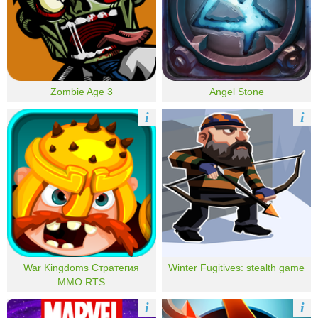
Zombie Age 3
Angel Stone
i
i
War Kingdoms Стратегия
Winter Fugitives: stealth game
MMO RTS
i
i