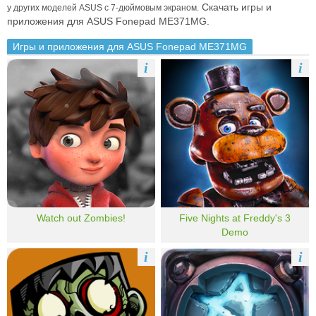
Скачать игры и
у других моделей ASUS с 7-дюймовым экраном.
приложения для ASUS Fonepad ME371MG.
Игры и приложения для ASUS Fonepad ME371MG
i
i
Watch out Zombies!
Five Nights at Freddy's 3
Demo
i
i