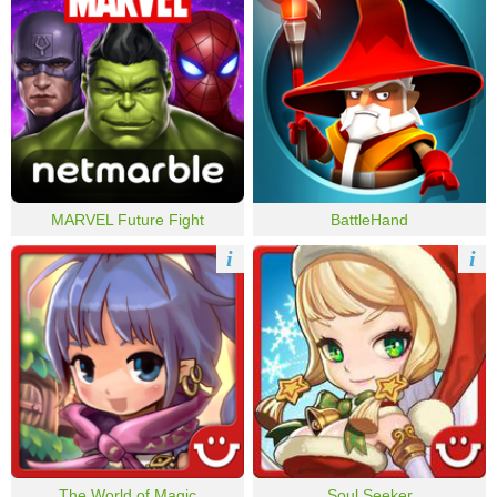
MARVEL Future Fight
BattleHand
i
i
The World of Magic
Soul Seeker