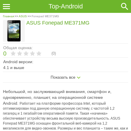
Top-Android
Главная
>>
ASUS
>>
Fonepad ME371MG
ASUS Fonepad ME371MG
Общая оценка:
0
(
0
)
Android версии:
4.1 и выше
Показать все
Небольшой, но заслуживающий внимания, смартфон и,
одновременно, планшет, на операционной системе
Android.
Работает на платформе профессора Intel, который
оптимизирован под данную операционную систему, c частотой 1,2
гигагерц и 1 гигабайтом оперативной памяти. Такая «начинка»
обеспечивает устройству весьма высокую производительность.
ASUS
Fonepad ME371MG оснащен фронтальной веб-камерой на 1,2
мегапикселя для видео-звонков.
Размеры и вес планшета – такие же, как и