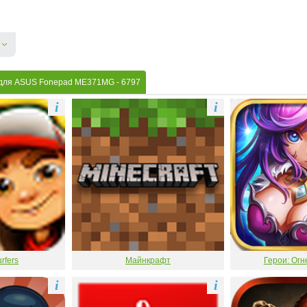
 для ASUS Fonepad ME371MG
- 6797
i
i
rfers
Майнкрафт
Герои: Огн
i
i