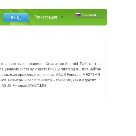
Русский
ВХОД
Регистрация
 планшет, на операционной системе Android.
Работает на
ционную систему, c частотой 1,2 гигагерц и 1 гигабайтом
ма высокую производительность.
ASUS Fonepad ME371MG
нков.
Размеры и вес планшета – такие же, как и у других
ля ASUS Fonepad ME371MG.