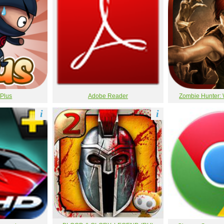
 Plus
Adobe Reader
Zombie Hunter: 
i
i