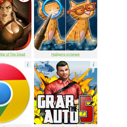
War of The Dead
Найдите отличия
i
i