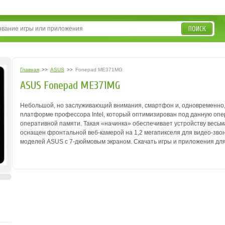
ПОИСК
Главная
>>
ASUS
>>
Fonepad ME371MG
ASUS Fonepad ME371MG
Небольшой, но заслуживающий внимания, смартфон и, одновременно,
платформе профессора Intel, который оптимизирован под данную опера
оперативной памяти. Такая «начинка» обеспечивает устройству весь
оснащен фронтальной веб-камерой на 1,2 мегапикселя для видео-зво
моделей ASUS с 7-дюймовым экраном.
Скачать игры и приложения д