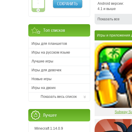
СОХРАНИТЬ
Android версии:
4.1 и выше
Показать все
Топ списков
Игры и приложения
Игры для планшетов
Игры на русском языке
Лучшие игры
Игры для девочек
Новые игры
Игры на двоих
Показать весь список
Subway Su
Лучшее
Minecraft 1.14.0.9