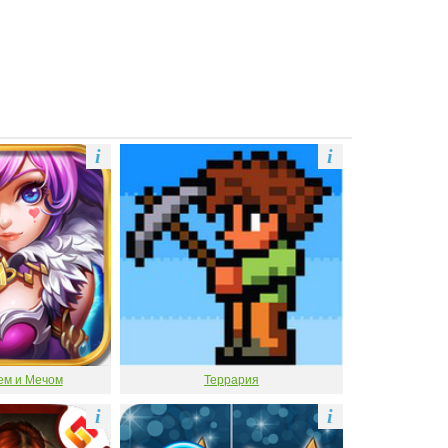
i
i
ем и Мечом
Террария
i
i