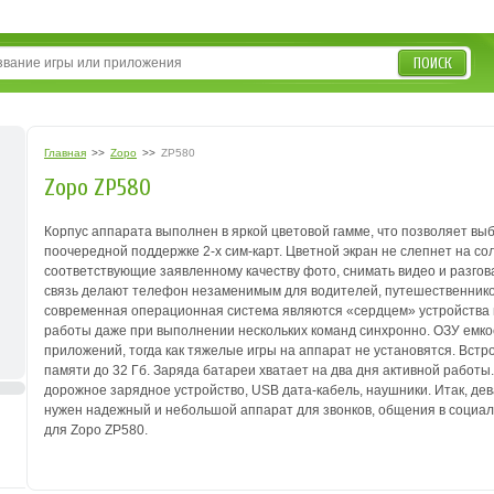
ПОИСК
Главная
>>
Zopo
>>
ZP580
Zopo ZP580
Корпус аппарата выполнен в яркой цветовой гамме, что позволяет выб
поочередной поддержке 2-х сим-карт. Цветной экран не слепнет на со
соответствующие заявленному качеству фото, снимать видео и разгов
связь делают телефон незаменимым для водителей, путешественнико
современная операционная система являются «сердцем» устройства и
работы даже при выполнении нескольких команд синхронно. ОЗУ емкос
приложений, тогда как тяжелые игры на аппарат не установятся. Вст
памяти до 32 Гб. Заряда батареи хватает на два дня активной работы
дорожное зарядное устройство, USB дата-кабель, наушники. Итак, дева
нужен надежный и небольшой аппарат для звонков, общения в социаль
для Zopo ZP580.