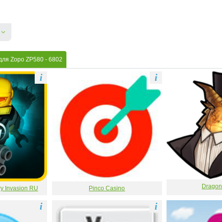
для Zopo ZP580
- 6802
i
i
Dragon
y Invasion RU
Pinco Casino
i
i