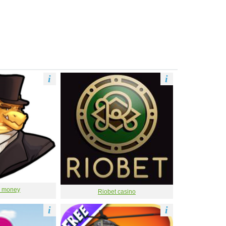
i
i
 money
Riobet casino
i
i