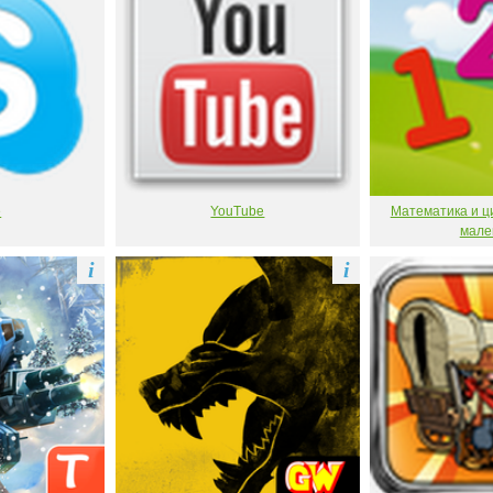
e
YouTube
Математика и ц
мале
i
i