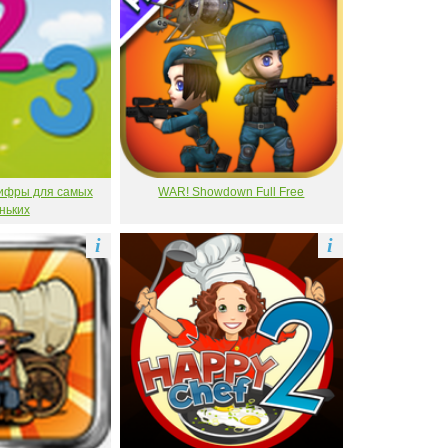
ифры для самых
WAR! Showdown Full Free
ньких
i
i