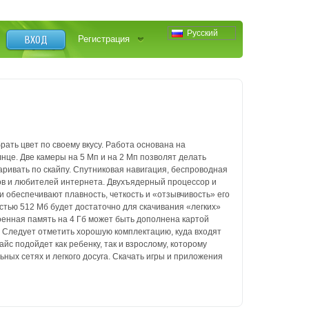
Русский
ВХОД
Регистрация
рать цвет по своему вкусу. Работа основана на
лнце. Две камеры на 5 Мп и на 2 Мп позволят делать
аривать по скайпу. Спутниковая навигация, беспроводная
в и любителей интернета. Двухъядерный процессор и
 обеспечивают плавность, четкость и «отзывчивость» его
тью 512 Мб будет достаточно для скачивания «легких»
роенная память на 4 Гб может быть дополнена картой
. Следует отметить хорошую комплектацию, куда входят
йс подойдет как ребенку, так и взрослому, которому
ных сетях и легкого досуга. Скачать игры и приложения