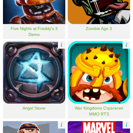
Five Nights at Freddy's 3
Zombie Age 3
Demo
i
i
Angel Stone
War Kingdoms Стратегия
MMO RTS
i
i