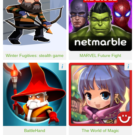
Winter Fugitives: stealth game
MARVEL Future Fight
i
i
BattleHand
The World of Magic