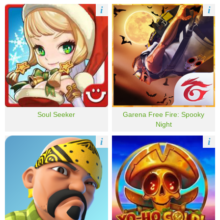
i
i
Soul Seeker
Garena Free Fire: Spooky
Night
i
i