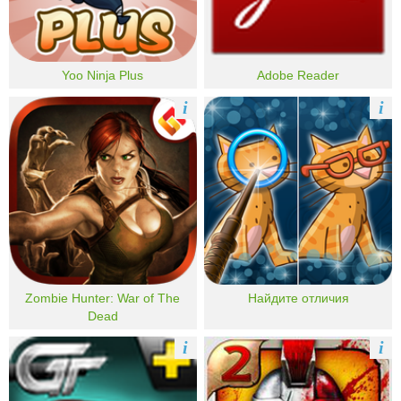
Yoo Ninja Plus
Adobe Reader
i
i
Zombie Hunter: War of The
Найдите отличия
Dead
i
i