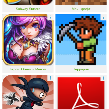
Subway Surfers
Майнкрафт
i
i
Герои: Огнем и Мечом
Террария
i
i