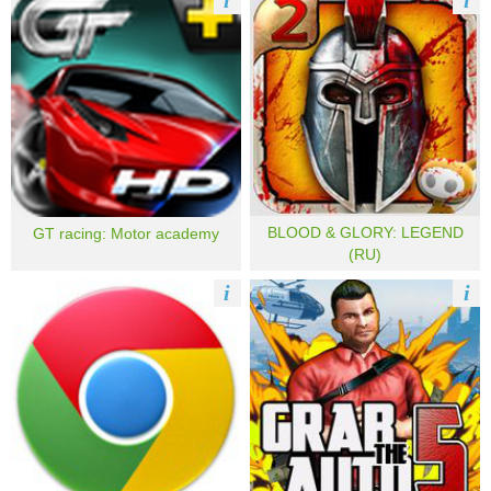
i
i
BLOOD & GLORY: LEGEND
GT racing: Motor academy
(RU)
i
i