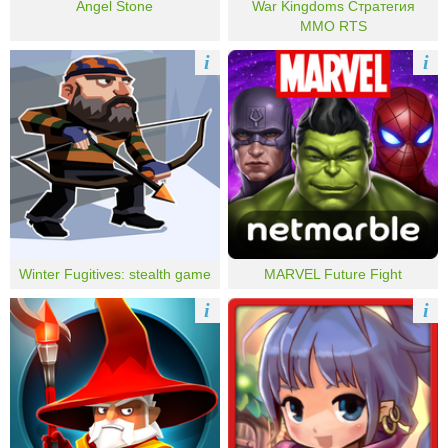
Angel Stone
War Kingdoms Стратегия
MMO RTS
i
i
Winter Fugitives: stealth game
MARVEL Future Fight
i
i