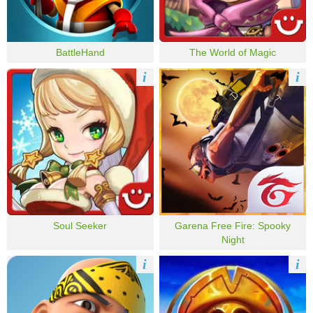
BattleHand
The World of Magic
i
i
Soul Seeker
Garena Free Fire: Spooky
Night
i
i