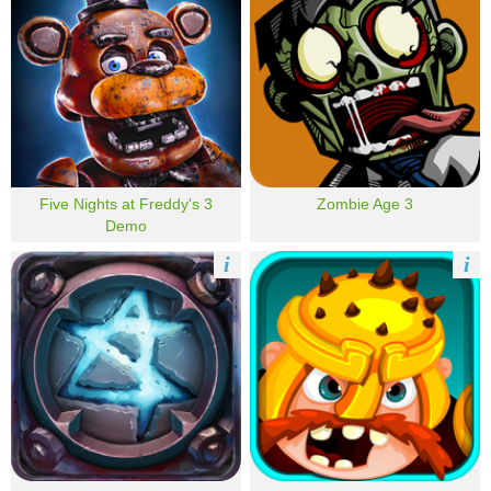
Five Nights at Freddy's 3
Zombie Age 3
Demo
i
i