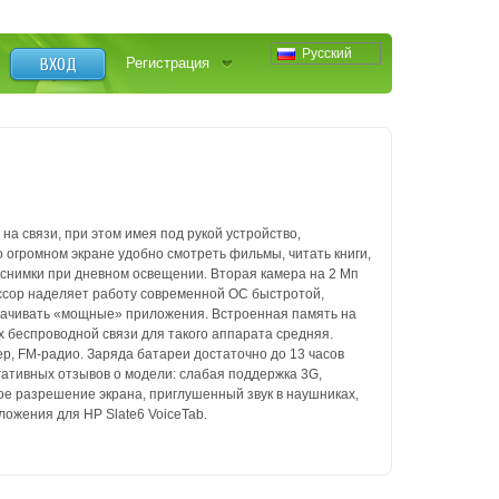
Русский
ВХОД
Регистрация
я на
связи, при этом имея под рукой устройство,
о огромном экране удобно смотреть
фильмы, читать книги,
 снимки при дневном освещении. Вторая камера
на 2 Мп
сор наделяет работу современной ОС быстротой,
скачивать «мощные»
приложения. Встроенная память на
х беспроводной связи для такого аппарата
средняя.
р, FM-радио. Заряда батареи достаточно до 13 часов
гативных отзывов
о модели: слабая поддержка 3G,
кое разрешение экрана, приглушенный звук в
наушниках,
ложения для HP Slate6 VoiceTab.