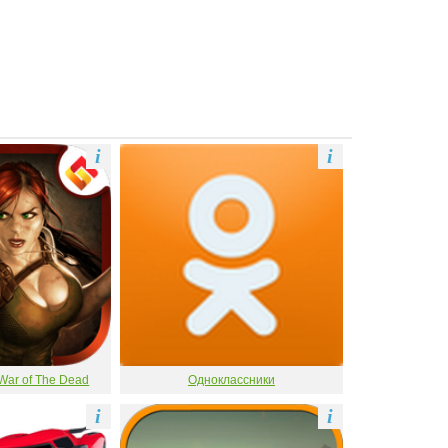
i
i
War of The Dead
Одноклассники
i
i