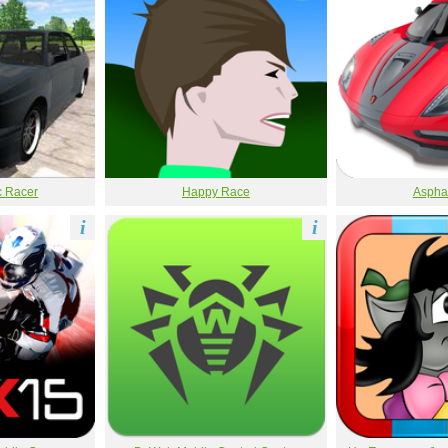
c Racer
Happy Race
Asphal
i
i