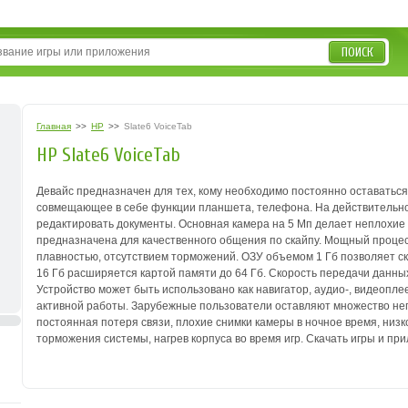
ПОИСК
Главная
>>
HP
>>
Slate6 VoiceTab
HP Slate6 VoiceTab
Девайс предназначен для тех, кому необходимо постоянно оставатьс
совмещающее в себе функции
планшета, телефона. На действительн
редактировать документы. Основная камера на
5 Мп делает неплохие
предназначена для качественного общения по скайпу. Мощный
процес
плавностью,
отсутствием торможений. ОЗУ объемом 1 Гб позволяет 
16 Гб расширяется картой памяти до
64 Гб. Скорость передачи данны
Устройство может быть использовано как навигатор, аудио-,
видеоплее
активной
работы. Зарубежные пользователи оставляют множество не
постоянная потеря связи, плохие снимки
камеры в ночное время, низ
торможения системы, нагрев корпуса во время игр.
Скачать игры и при