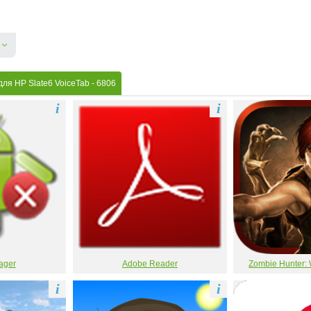
для HP Slate6 VoiceTab
- 6806
i
i
ager
Adobe Reader
Zombie Hunter: 
i
i