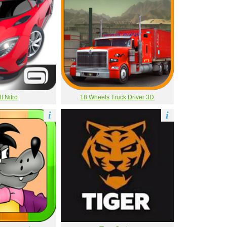
t Nitro
18 Wheels Truck Driver 3D
i
i