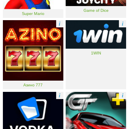
Game of Dice
Super Mario
i
i
1WIN
Азино 777
i
i