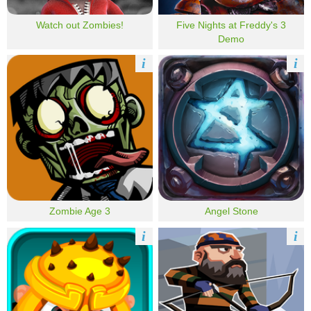
Watch out Zombies!
Five Nights at Freddy's 3
Demo
i
i
Zombie Age 3
Angel Stone
i
i