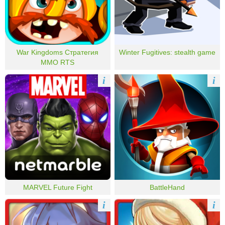
War Kingdoms Стратегия
Winter Fugitives: stealth game
MMO RTS
i
i
MARVEL Future Fight
BattleHand
i
i