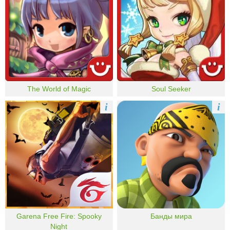
The World of Magic
Soul Seeker
i
i
Garena Free Fire: Spooky
Банды мира
Night