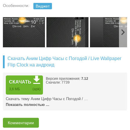
Особенности:
Виджет
Скачать Аним Цифр Часы с Погодой / Live Wallpaper
Flip Clock на андроид
Версия приложения:
7.12
СКАЧАТЬ
Скачали: 7739
3,6 MБ
(apk)
Скачать тему Аним Цифр Часы с Погодой / …
Показать полностью ...
Комментарии