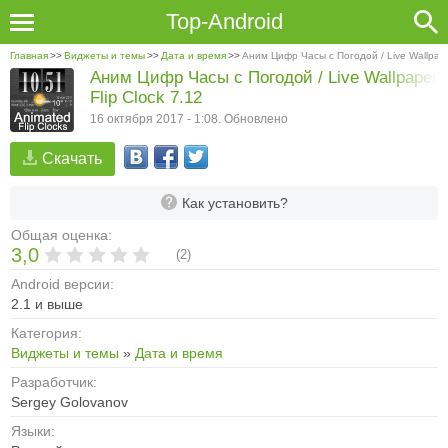
Top-Android
Главная
>>
Виджеты и темы
>>
Дата и время
>>
Аним Цифр Часы с Погодой / Live Wallpaper
Аним Цифр Часы с Погодой / Live Wallpaper
Flip Clock 7.12
16 октября 2017 - 1:08. Обновлено
Скачать
Как установить?
Общая оценка:
3,0
(
2
)
Android версии:
2.1 и выше
Категория:
Виджеты и темы
»
Дата и время
Разработчик:
Sergey Golovanov
Языки: