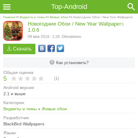
Top-Android
Главная
>>
Виджеты и темы
>>
Живые обои
>>
Новогодние Обои / New Year Wallpapers
Новогодние Обои / New Year Wallpapers
1.0.6
09 мая 2019 - 2:26. Обновлено
Скачать
Как установить?
Общая оценка:
5
(
1
)
Android версии:
2.1 и выше
Категория:
Виджеты и темы
»
Живые обои
Разработчик:
BlackBird Wallpapers
Языки: