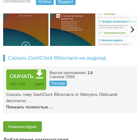
Особенности:
Online
Виджет
Скачать DashClock ВКонтакте на андроид
Версия приложения:
2.8
СКАЧАТЬ
Скачали: 5566
Полная
430.5 KB
(apk)
Скачать тему DashClock ВКонтакте от Melnykov Oleksandr
бесплатно …
Показать полностью ...
Комментарии
Добавление комментария