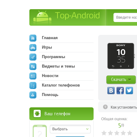
Top-Android
Главная
Игры
Программы
Виджеты и темы
Новости
Скачать
Каталог телефонов
Помощь
Как установит
Ваш телефон
Общая оценка:
5
(
1
)
Выбрать