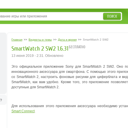
ПОИСК
Главная
>>
Виджеты и темы
>>
Дата и время
>>
SmartWatch 2 SW2
БЕСПЛАТНО
SmartWatch 2 SW2 1.6.31
13 июня 2019 - 2:31. Обновлено
Это официальное приложение Sony для SmartWatch 2 SW2. Оно по
инновационного аксессуара для смартфона. С помощью этого прил
со SmartWatch 2, настроить фоновые рисунки для циферблата и вид
SmartWatch, как вам удобно. Кроме того, это приложение позволяе
доступные для SmartWatch 2.
ь?
Для использования этого приложения аксессуара необходимо уста
Smart Connect
.