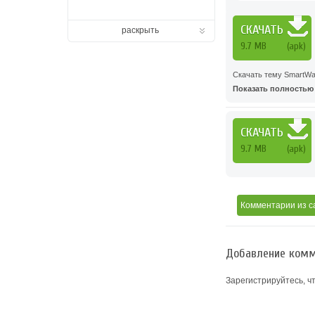
СКАЧАТЬ
раскрыть
9.7 MB
(apk)
Скачать тему SmartWa
Показать полностью .
СКАЧАТЬ
9.7 MB
(apk)
Комментарии
из с
Добавление комм
Зарегистрируйтесь, ч