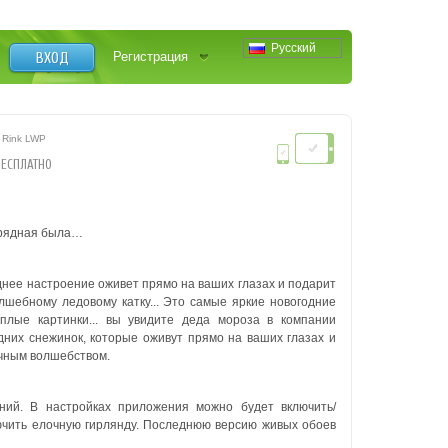
Русский
ВХОД
Регистрация
s Rink LWP
БЕСПЛАТНО
нарядная была…
нее настроение оживет прямо на ваших глазах и подарит
лшебному ледовому катку... Это самые яркие новогодние
лые картинки... вы увидите деда мороза в компании
дних снежинок, которые оживут прямо на ваших глазах и
очным волшебством.
ний. В настройках приложения можно будет включить/
лючить елочную гирлянду. Последнюю версию живых обоев