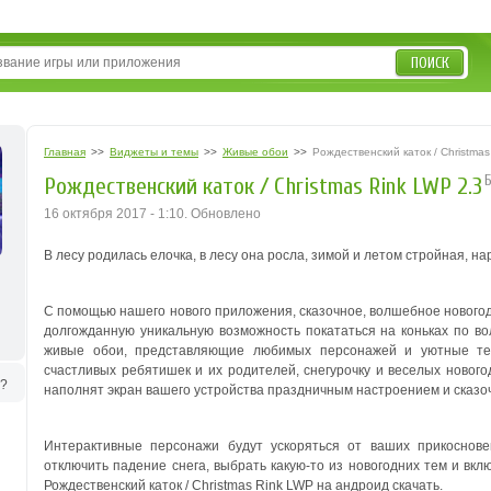
ПОИСК
Главная
>>
Виджеты и темы
>>
Живые обои
>>
Рождественский каток / Christma
Рождественский каток / Christmas Rink LWP 2.3
16 октября 2017 - 1:10. Обновлено
В лесу родилась елочка, в лесу она росла, зимой и летом стройная, 
С помощью нашего нового приложения, сказочное, волшебное новогод
долгожданную уникальную возможность покататься на коньках по во
живые обои, представляющие любимых персонажей и уютные теп
счастливых ребятишек и их родителей, снегурочку и веселых нового
ь?
наполнят экран вашего устройства праздничным настроением и сказ
Интерактивные персонажи будут ускоряться от ваших прикоснове
отключить падение снега, выбрать какую-то из новогодних тем и вк
Рождественский каток / Christmas Rink LWP на андроид скачать.