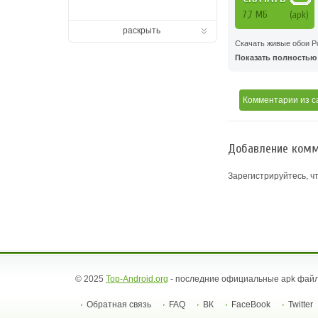
7,7 MБ
(apk)
раскрыть
Скачать живые обои Ро
Показать полностью .
Комментарии
из с
Добавление комм
Зарегистрируйтесь, ч
© 2025
Top-Android.org
- последние официальные apk файл
Обратная связь
FAQ
ВК
FaceBook
Twitter