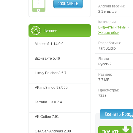
СОХРАНИТЬ
Android версии:
2.1 и выше
Категория:
Виджеты и темы
»
Лучшее
Живые обои
Разработчик:
Minecraft 1.14.0.9
7art Studio
Вконтакте 5.46
Языки:
Русский
Lucky Patcher 8.5.7
Размер:
7,7 MБ
VK mp3 mod 93/655
Просмотры:
7223
Terraria 1.3.0.7.4
Скачать Рожд
VK Coffee 7.91
GTA San Andreas 2.00
СКАЧАТЬ