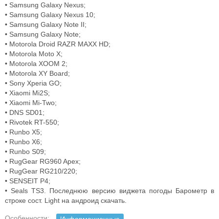
• Samsung Galaxy Nexus;
• Samsung Galaxy Nexus 10;
• Samsung Galaxy Note II;
• Samsung Galaxy Note;
• Motorola Droid RAZR MAXX HD;
• Motorola Moto X;
• Motorola XOOM 2;
• Motorola XY Board;
• Sony Xperia GO;
• Xiaomi Mi2S;
• Xiaomi Mi-Two;
• DNS SD01;
• Rivotek RT-550;
• Runbo X5;
• Runbo X6;
• Runbo S09;
• RugGear RG960 Apex;
• RugGear RG210/220;
• SENSEIT P4;
• Seals TS3. Последнюю версию виджета погоды Барометр в
строке сост. Light на андроид скачать.
Особенности: