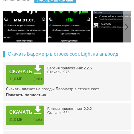
Информационные
Скачать Барометр в строке сост. Light на андроид
Версия приложения:
2.2.5
СКАЧАТЬ
Скачали: 976
11,0 МБ
(apk)
Скачать виджет на погоды Барометр в строке сост. …
Показать полностью ...
Версия приложения:
2.2.2
СКАЧАТЬ
Скачали: 654
11,0 МБ
(apk)