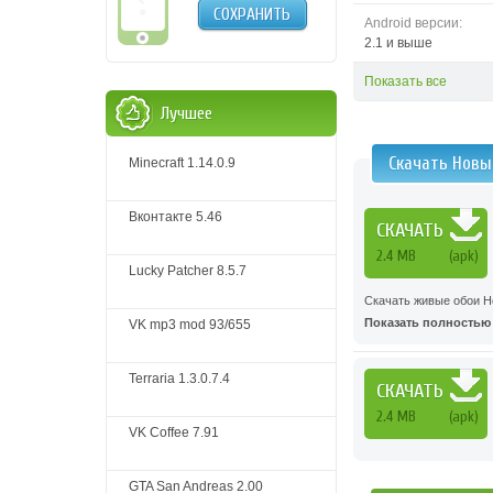
СОХРАНИТЬ
Android версии:
2.1 и выше
Показать все
Лучшее
Скачать Новы
Minecraft 1.14.0.9
Вконтакте 5.46
СКАЧАТЬ
2.4 MB
(apk)
Lucky Patcher 8.5.7
Скачать живые обои Н
Показать полностью .
VK mp3 mod 93/655
Terraria 1.3.0.7.4
СКАЧАТЬ
2.4 MB
(apk)
VK Coffee 7.91
GTA San Andreas 2.00