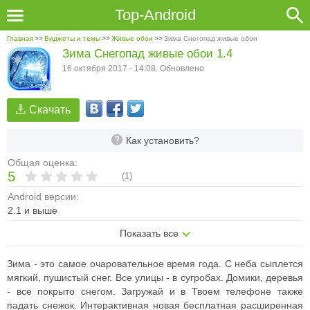
Top-Android
Главная
>>
Виджеты и темы
>>
Живые обои
>>
Зима Снегопад живые обои
Зима Снегопад живые обои 1.4
16 октября 2017 - 14:08. Обновлено
Скачать
Как установить?
Общая оценка:
5
(
1
)
Android версии:
2.1 и выше
Показать все
Зима - это самое очаровательное время года. С неба сыплется
мягкий, пушистый снег. Все улицы - в сугробах. Домики, деревья
- все покрыто снегом. Загружай и в Твоем телефоне также
падать снежок. Интерактивная новая бесплатная расширенная