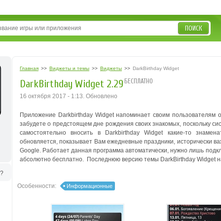
ПОИСК
Главная
>>
Виджеты и темы
>>
Виджеты
>>
DarkBirthday Widget
БЕСПЛАТНО
DarkBirthday Widget 2.29
16 октября 2017 - 1:13. Обновлено
Приложение Darkbirthday Widget напоминает своим пользователям о
забудете о предстоящем дне рождения своих знакомых, поскольку си
самостоятельно вносить в Darkbirthday Widget какие-то знаме
обновляется, показывает Вам ежедневные праздники, исторически ва
Google. Работает данная программа автоматически, нужно лишь подк
абсолютно бесплатно. Последнюю версию темы DarkBirthday Widget н
ь?
Особенности:
Информационные