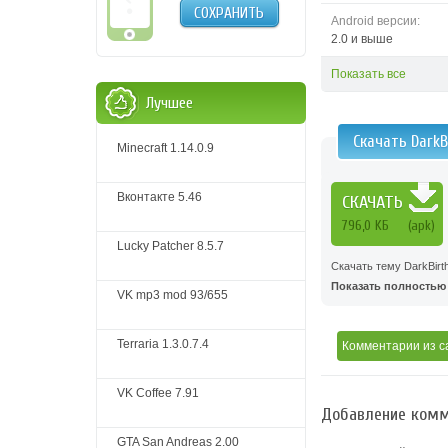
СОХРАНИТЬ
Android версии:
2.0 и выше
Показать все
Лучшее
Скачать DarkB
Minecraft 1.14.0.9
Вконтакте 5.46
СКАЧАТЬ
796,0 KБ
(apk)
Lucky Patcher 8.5.7
Скачать тему DarkBirt
Показать полностью .
VK mp3 mod 93/655
Terraria 1.3.0.7.4
Комментарии
из с
VK Coffee 7.91
Добавление комм
GTA San Andreas 2.00