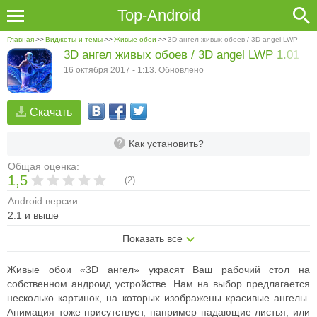
Top-Android
Главная
>>
Виджеты и темы
>>
Живые обои
>>
3D ангел живых обоев / 3D angel LWP
3D ангел живых обоев / 3D angel LWP 1.01
16 октября 2017 - 1:13. Обновлено
Скачать
Как установить?
Общая оценка:
1,5
(
2
)
Android версии:
2.1 и выше
Показать все
Живые обои «3D ангел» украсят Ваш рабочий стол на
собственном андроид устройстве. Нам на выбор предлагается
несколько картинок, на которых изображены красивые ангелы.
Анимация тоже присутствует, например падающие листья, или