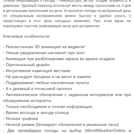
точная информация о погоде - температура, ветер, осадки, влажность и
давление. Удобный переход используя жесты между прогнозами на 4 дня
и детальными прогнозами на день. В прогнозе погоды на выбранный день
по специальным изображениям можно быстро и удобно узнать о
предстоящих в этот день погодных явлениях. При этом экран не
перегружен текстом, информация легка для восприятия.
Ключевые особенности:
- Реалистичная 3D анимация на виджете!
- Умные уведомления напомнят про зонт
- Анимация при разблокировке экрана во время осадков
- Оригинальный дизайн
- Интуитивная навигация жестами
- Не расходует батарею и не висит в памяти
- Поддерживает любые населенные пункты
- 4-х дневный и почасовой прогноз
- Автоматическое обновление с заданным интервалом или при
обнаружении интернета.
- Только необходимая и точная информация.
- Время восхода и захода солнца
- Ночная графика
- Ночной режим (блокирует обновления в указанные часы)
- Два провайдера погоды на выбор (WorldWeatherOnline и