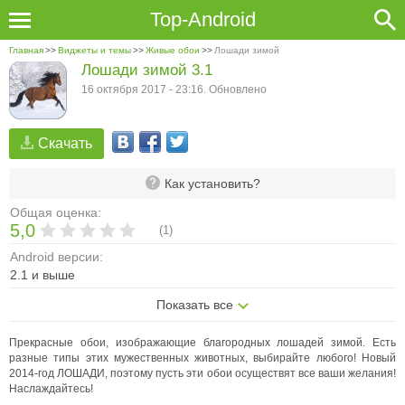
Top-Android
Главная
>>
Виджеты и темы
>>
Живые обои
>>
Лошади зимой
Лошади зимой 3.1
16 октября 2017 - 23:16. Обновлено
Скачать
Как установить?
Общая оценка:
5,0
(
1
)
Android версии:
2.1 и выше
Показать все
Прекрасные обои, изображающие благородных лошадей зимой. Есть
разные типы этих мужественных животных, выбирайте любого!
Новый
2014-год ЛОШАДИ, поэтому пусть эти обои осуществят все ваши желания!
Наслаждайтесь!