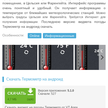
помещение, в Цельсия или Фаренгейта. Интерфейс программы
очень понятный и удобный
. Он получает информацию о
температуре от ближайших метеорологических станций.
Можно
выбрать градусы Цельсия или Фаренгейта. Требуется Интернет для
Последнюю версию виджета погоды
получения информации.
Термометр на андроид скачать.
Особенности:
Online
Информационные
Скачать Термометр на андроид
Версия приложения:
5.1.0
СКАЧАТЬ
Скачали: 527
4,7 МБ
(apk)
Скачать виджет на погоды Термометр от VT Apps …