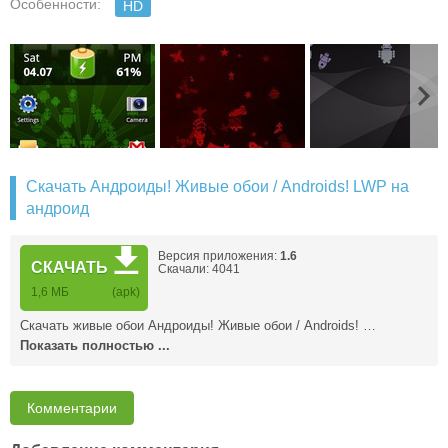
Особенности:
HD
Скачать Андроиды! Живые обои / Androids! LWP на
андроид
Версия приложения:
1.6
СКАЧАТЬ
Скачали: 4041
1,6 MБ
(apk)
Скачать живые обои Андроиды! Живые обои / Androids! …
Показать полностью ...
Комментарии