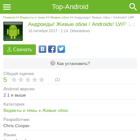
Top-Android
Главная
>>
Виджеты и темы
>>
Живые обои
>>
Андроиды! Живые обои / Androids! LWP
Андроиды! Живые обои / Androids! LWP 1.6
16 октября 2017 - 1:14. Обновлено
Скачать
Как установить?
Общая оценка:
5
(
1
)
Android версии:
2.1 и выше
Категория:
Виджеты и темы
»
Живые обои
Разработчик:
Chris Cooper
Языки: