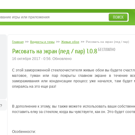
ПОИСК
Главная
>>
Виджеты и темы
>>
Живые обои
>>
Рисовать на экран (лед / пар)
БЕСПЛАТНО
Рисовать на экран (лед / пар) 1.0.8
16 октября 2017 - 0:56. Обновлено
С этой замороженной стеклоочистителя живые обои вы будете счастл
матовое, туман или пар покрыты главном экране в течение вс
замораживания или конденсации процесс уже начался, там будет 
опираясь на это еще раз!
ь?
В дополнение к этому, вы также можете использовать ваши собствен
поставить елку за стеклом, когда вы чувствуете, как он. Это будет соот
Особенности: