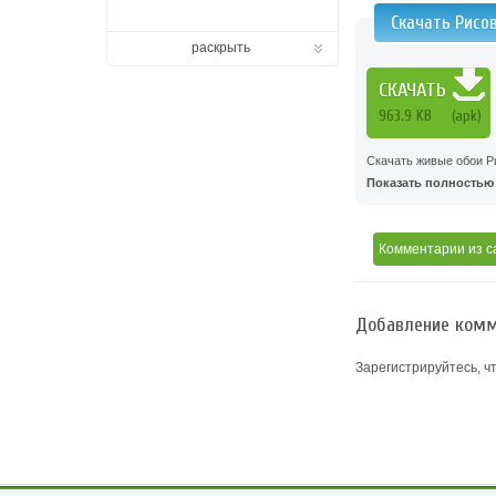
Скачать Рисов
раскрыть
СКАЧАТЬ
963.9 KB
(apk)
Скачать живые обои Ри
Показать полностью .
Комментарии
из с
Добавление комм
Зарегистрируйтесь, ч