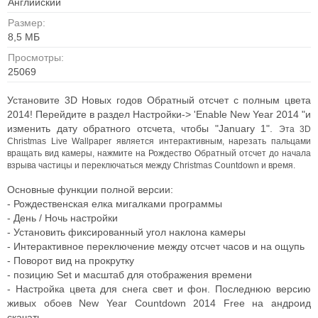
Английский
Размер:
8,5 МБ
Просмотры:
25069
Установите 3D Новых годов Обратный отсчет с полным цвета
2014! Перейдите в раздел Настройки-> 'Enable New Year 2014 "и
изменить дату обратного отсчета, чтобы "January 1".
Эта 3D
Christmas Live Wallpaper является интерактивным, нарезать пальцами
вращать вид камеры, нажмите на Рождество Обратный отсчет до начала
взрыва частицы и переключаться между Christmas Countdown и время.
Основные функции полной версии:
- Рождественская елка мигалками программы
- День / Ночь настройки
- Установить фиксированный угол наклона камеры
- Интерактивное переключение между отсчет часов и на ощупь
- Поворот вид на прокрутку
- позицию Set и масштаб для отображения времени
- Настройка цвета для снега свет и фон. Последнюю версию
живых обоев New Year Countdown 2014 Free на андроид
скачать.