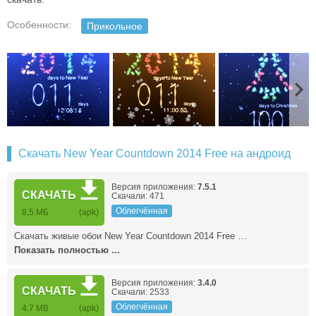
Особенности:
Прикольное
Скачать New Year Countdown 2014 Free на андроид
Версия приложения:
7.5.1
СКАЧАТЬ
Скачали: 471
Облегчённая
8,5 МБ
(apk)
Скачать живые обои New Year Countdown 2014 Free …
Показать полностью ...
Версия приложения:
3.4.0
СКАЧАТЬ
Скачали: 2533
Облегчённая
4.7 MB
(apk)