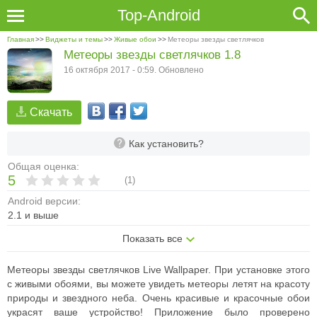
Top-Android
Главная
>>
Виджеты и темы
>>
Живые обои
>>
Метеоры звезды светлячков
Метеоры звезды светлячков 1.8
16 октября 2017 - 0:59. Обновлено
Скачать
Как установить?
Общая оценка:
5
(
1
)
Android версии:
2.1 и выше
Показать все
Метеоры звезды светлячков Live Wallpaper. При установке этого
с живыми обоями, вы можете увидеть метеоры летят на красоту
природы и звездного неба. Очень красивые и красочные обои
украсят ваше устройство! Приложение было проверено