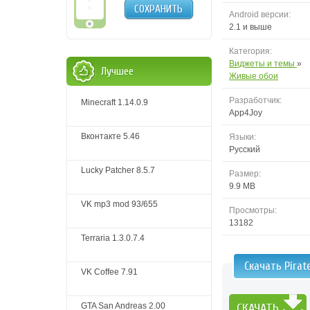
СОХРАНИТЬ
Android версии:
2.1 и выше
Категория:
Виджеты и темы
»
Лучшее
Живые обои
Разработчик:
Minecraft 1.14.0.9
App4Joy
Вконтакте 5.46
Языки:
Русский
Lucky Patcher 8.5.7
Размер:
9.9 MB
VK mp3 mod 93/655
Просмотры:
13182
Terraria 1.3.0.7.4
Скачать Pirat
VK Coffee 7.91
GTA San Andreas 2.00
СКАЧАТЬ