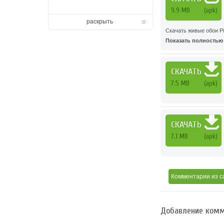
9.9 MB
(apk)
раскрыть
Скачать живые обои Pir
Показать полностью .
СКАЧАТЬ
7.5 MB
(apk)
СКАЧАТЬ
7.1 MB
(apk)
Комментарии
из с
Добавление комм