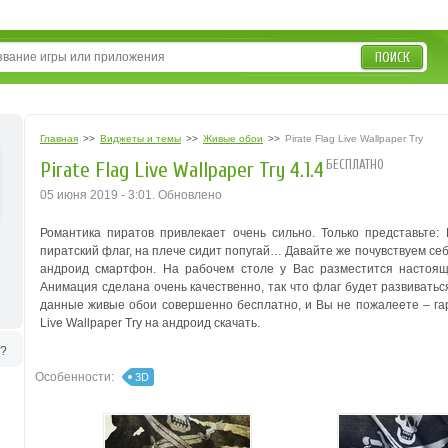
ПОИСК
Главная
>>
Виджеты и темы
>>
Живые обои
>>
Pirate Flag Live Wallpaper Try
БЕСПЛАТНО
Pirate Flag Live Wallpaper Try 4.1.4
05 июня 2019 - 3:01. Обновлено
Романтика пиратов привлекает очень сильно. Только представьте: 
пиратский флаг, на плече сидит попугай… Давайте же почувствуем се
андроид смартфон. На рабочем столе у Вас разместится настоящ
Анимация сделана очень качественно, так что флаг будет развиваться
данные живые обои совершенно бесплатно, и Вы не пожалеете – гар
Live Wallpaper Try на андроид скачать.
ь?
Особенности:
3D