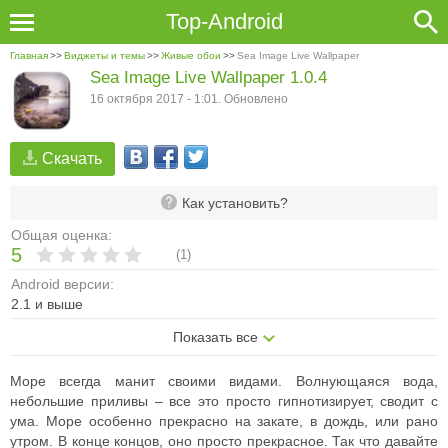
Top-Android
Главная
>>
Виджеты и темы
>>
Живые обои
>>
Sea Image Live Wallpaper
Sea Image Live Wallpaper 1.0.4
16 октября 2017 - 1:01. Обновлено
Скачать
Как установить?
Общая оценка:
5
(
1
)
Android версии:
2.1 и выше
Показать все
Море всегда манит своими видами. Волнующаяся вода,
небольшие приливы – все это просто гипнотизирует, сводит с
ума. Море особенно прекрасно на закате, в дождь, или рано
утром. В конце концов, оно просто прекрасное. Так что давайте