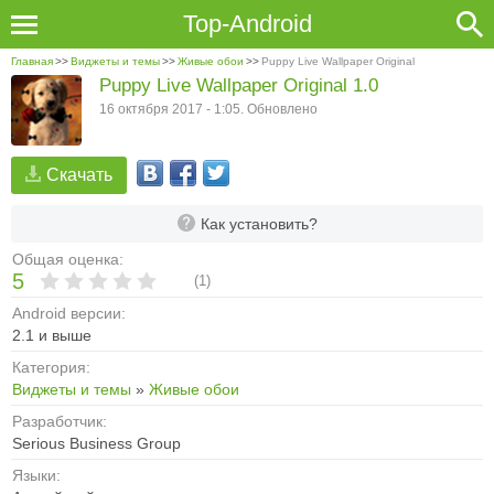
Top-Android
Главная
>>
Виджеты и темы
>>
Живые обои
>>
Puppy Live Wallpaper Original
Puppy Live Wallpaper Original 1.0
16 октября 2017 - 1:05. Обновлено
Скачать
Как установить?
Общая оценка:
5
(
1
)
Android версии:
2.1 и выше
Категория:
Виджеты и темы
»
Живые обои
Разработчик:
Serious Business Group
Языки: