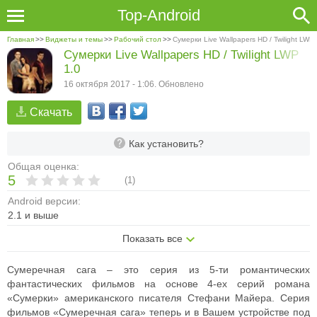
Top-Android
Главная
>>
Виджеты и темы
>>
Рабочий стол
>>
Сумерки Live Wallpapers HD / Twilight LWP
Сумерки Live Wallpapers HD / Twilight LWP
1.0
16 октября 2017 - 1:06. Обновлено
Скачать
Как установить?
Общая оценка:
5
(
1
)
Android версии:
2.1 и выше
Показать все
Сумеречная сага – это серия из 5-ти романтических
фантастических фильмов на основе 4-ех серий романа
«Сумерки» американского писателя Стефани Майера. Серия
фильмов «Сумеречная сага» теперь и в Вашем устройстве под