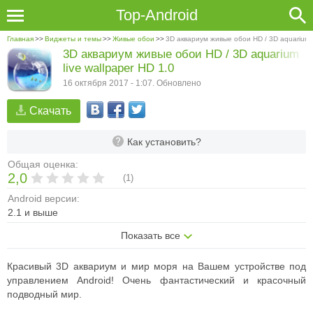
Top-Android
Главная
>>
Виджеты и темы
>>
Живые обои
>>
3D аквариум живые обои HD / 3D aquarium l
3D аквариум живые обои HD / 3D aquarium
live wallpaper HD 1.0
16 октября 2017 - 1:07. Обновлено
Скачать
Как установить?
Общая оценка:
2,0
(
1
)
Android версии:
2.1 и выше
Показать все
Красивый 3D аквариум и мир моря на Вашем устройстве под
управлением Android! Очень фантастический и красочный
подводный мир.