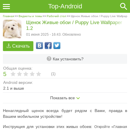
Top-Android
Главная
>>
Виджеты и темы
>>
Рабочий стол
>>
Щенок Живые обои / Puppy Live Wallpaper
Щенок Живые обои / Puppy Live Wallpaper
1.2
01 июня 2025 - 16:43. Обновлено
Скачать
Как установить?
Общая оценка:
5
(
1
)
Android версии:
2.1 и выше
Показать все
Ненаглядный щенок всегда будет рядом с Вами, правда в
Вашем мобильном устройстве!
Инструкция для установки этих живых обоев:
Откройте «Главная