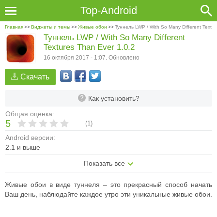
Top-Android
Главная
>>
Виджеты и темы
>>
Живые обои
>>
Туннель LWP / With So Many Different Textu
Туннель LWP / With So Many Different
Textures Than Ever 1.0.2
16 октября 2017 - 1:07. Обновлено
Скачать
Как установить?
Общая оценка:
5
(
1
)
Android версии:
2.1 и выше
Показать все
Живые обои в виде туннеля – это прекрасный способ начать
Ваш день, наблюдайте каждое утро эти уникальные живые обои.