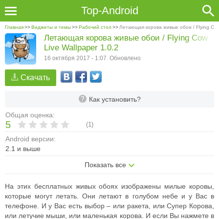
Top-Android
Главная
>>
Виджеты и темы
>>
Рабочий стол
>>
Летающая корова живые обои / Flying Cow
Летающая корова живые обои / Flying Cow
Live Wallpaper 1.0.2
16 октября 2017 - 1:07. Обновлено
Скачать
Как установить?
Общая оценка:
5
(
1
)
Android версии:
2.1 и выше
Показать все
На этих бесплатных живых обоях изображены милые коровы,
которые могут летать. Они летают в голубом небе и у Вас в
телефоне. И у Вас есть выбор – или ракета, или Супер Корова,
или летучие мыши, или маленькая корова. И если Вы нажмете в