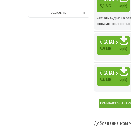
5,6 МБ
(apk)
раскрыть
Скачать виджет на ра
Показать полностью .
СКАЧАТЬ
5.9 MB
(apk)
СКАЧАТЬ
5.6 MB
(apk)
Комментарии
из с
Добавление комм