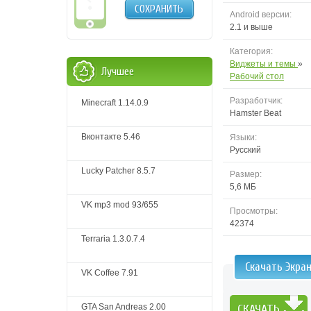
СОХРАНИТЬ
Android версии:
2.1 и выше
Категория:
Виджеты и темы
»
Лучшее
Рабочий стол
Разработчик:
Minecraft 1.14.0.9
Hamster Beat
Вконтакте 5.46
Языки:
Русский
Lucky Patcher 8.5.7
Размер:
5,6 МБ
VK mp3 mod 93/655
Просмотры:
42374
Terraria 1.3.0.7.4
Скачать Экра
VK Coffee 7.91
GTA San Andreas 2.00
СКАЧАТЬ