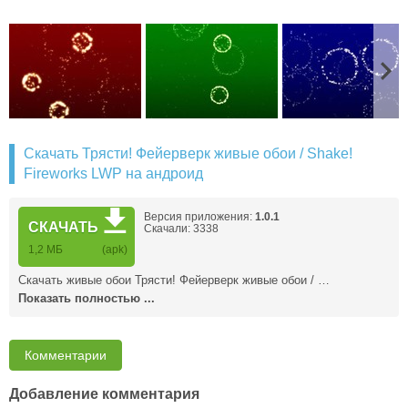
Скачать Трясти! Фейерверк живые обои / Shake!
Fireworks LWP на андроид
Версия приложения:
1.0.1
СКАЧАТЬ
Скачали: 3338
1,2 MБ
(apk)
Скачать живые обои Трясти! Фейерверк живые обои / …
Показать полностью ...
Комментарии
Добавление комментария