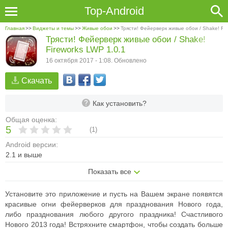
Top-Android
Главная
>>
Виджеты и темы
>>
Живые обои
>>
Трясти! Фейерверк живые обои / Shake! Fi
Трясти! Фейерверк живые обои / Shake!
Fireworks LWP 1.0.1
16 октября 2017 - 1:08. Обновлено
Скачать
Как установить?
Общая оценка:
5
(
1
)
Android версии:
2.1 и выше
Показать все
Установите это приложение и пусть на Вашем экране появятся
красивые огни фейерверков для празднования Нового года,
либо празднования любого другого праздника! Счастливого
Нового 2013 года! Встряхните смартфон, чтобы создать больше