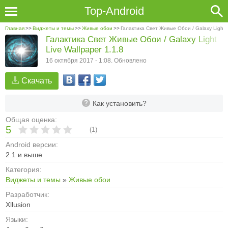
Top-Android
Главная
>>
Виджеты и темы
>>
Живые обои
>>
Галактика Свет Живые Обои / Galaxy Light L
Галактика Свет Живые Обои / Galaxy Light
Live Wallpaper 1.1.8
16 октября 2017 - 1:08. Обновлено
Скачать
Как установить?
Общая оценка:
5
(
1
)
Android версии:
2.1 и выше
Категория:
Виджеты и темы
»
Живые обои
Разработчик:
Xllusion
Языки: