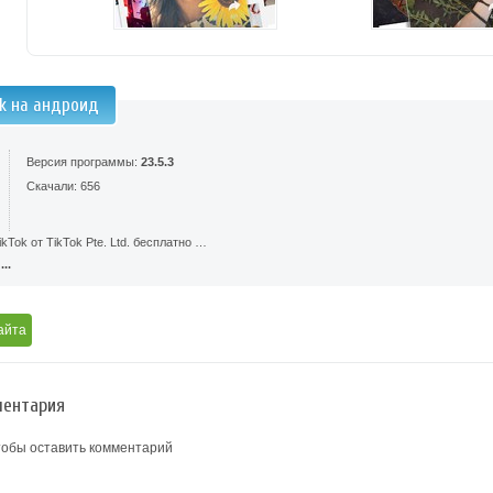
ok на андроид
Версия программы:
23.5.3
Скачали: 656
kTok от TikTok Pte. Ltd. бесплатно …
..
айта
ентария
тобы оставить комментарий