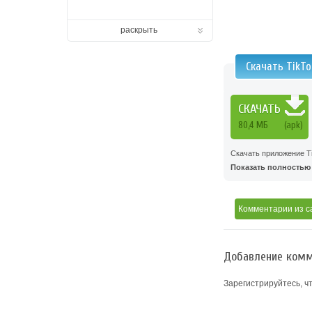
раскрыть
Скачать TikT
СКАЧАТЬ
80,4 МБ
(apk)
Скачать приложение Ti
Показать полностью .
Комментарии
из с
Добавление комм
Зарегистрируйтесь, ч