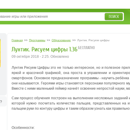
ПОИСК
Главная
>>
Программы
>>
Образование
>>
Лунтик. Рисуем цифры
БЕСПЛАТНО
Лунтик. Рисуем цифры 1.36
09 октября 2018 - 2:25. Обновлено
Лунтик Рисуем Цифры это не только интересное, но и полезное прило
яркой и красочной графикой, она проста в управлении и ориенти
смартфонов.
Основное предназначение программы - научить ребёнка сч
они называются. Героями игры становятся персонажи популярного мул
Вместе с ними маленький геймер начнёт освоение непростой науки, м
Сам процесс обучения построен на выполнении несложных заданий и
ь?
которой нужно посчитать количество пальцев, представленных на и
пальцем руки по контуру цифры и таким образом узнать как правильно
Особенности: