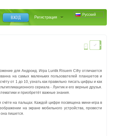
Русский
ВХОД
Регистрация
жение для Андроид. Игра Luntik Risuem Cifry отличается
рованна на самых маленьких пользователей планшетов и
ёту от 1 до 10, узнать как правильно писать цифры и как
ьтипликационного сериала - Лунтик и его верные друзья.
атематики и приобретёт важные знания.
 счёте на пальцах. Каждой цифре посвящена мини-игра в
зображении на экране мобильного устройства, провести
 она пишется.