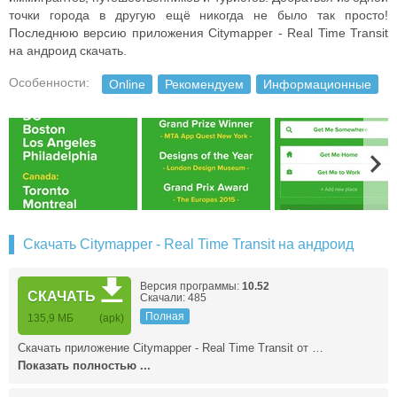
точки города в другую ещё никогда не было так просто!
Последнюю версию приложения Citymapper - Real Time Transit
на андроид скачать.
Особенности:
Online
Рекомендуем
Информационные
Скачать Citymapper - Real Time Transit на андроид
Версия программы:
10.52
СКАЧАТЬ
Скачали: 485
Полная
135,9 МБ
(apk)
Скачать приложение Citymapper - Real Time Transit от …
Показать полностью ...