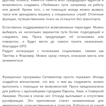
другому объекту. Имеется память всех предыдущих адресов и
возможность создавать «Любимые» пути, например на работу
или домой.
Кроме того, с ее помощью всегда можно вызвать
такси или арендовать машину у специальных служб. Отличные
функции, путешественники точно не останутся без транспорта.
Естественно поддерживаются всевозможные пересадки. Можно
выбирать из нескольких вариантов пути более подходящий и
следовать ему. Прога предупредит об остановках или
поворотах, и будет вести до самого пункта назначения,
благодаря GPS.
Радует интеграция с полезными социалками, такими как
Твиттер и Форсквер. Можно сразу глянуть описание места или
зачекиниться.
Функционал программы Ситимаппер просто поражает. Иногда
создаётся впечатление, что все, о чем вы подумаете, можно
выполнить с помощью ее возможностей. Прога предназначена
для работы с крупнейшими городами Европы, Азии, и Северной
Америки. России в списке нет. Отсюда выплывает и отсутствие
русификации.
Это приложение станет незаменимым для
иммигрантов, путешественников и туристов. Добраться из одной