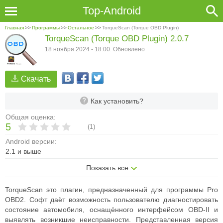
Top-Android
Главная
>>
Программы
>>
Остальное
>>
TorqueScan (Torque OBD Plugin)
TorqueScan (Torque OBD Plugin) 2.0.7
18 ноября 2024 - 18:00. Обновлено
Скачать
Как установить?
Общая оценка:
5
(
1
)
Android версии:
2.1 и выше
Показать все
TorqueScan это плагин, предназначенный для программы Pro
OBD2. Софт даёт возможность пользователю диагностировать
состояние автомобиля, оснащённого интерфейсом OBD-II и
выявлять возникшие неисправности. Представленная версия