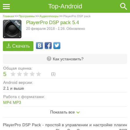
Top-Android
Главная
>>
Программы
>>
Аудиоплееры
>>
PlayerPro DSP pack
PlayerPro DSP pack 5.4
20 февраля 2018 - 1:26. Обновлено
Скачать
Как установить?
Общая оценка:
5
(
1
)
Android версии:
2.1 и выше
Работа с форматами:
MP4
MP3
Показать все
PlayerPro DSP Pack - простой в управлении и настройке плагин