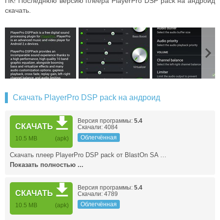
ПК! Последнюю версию плеера PlayerPro DSP pack на андроид
скачать.
Скачать PlayerPro DSP pack на андроид
Версия программы:
5.4
СКАЧАТЬ
Скачали: 4084
Облегчённая
10.5 MB
(apk)
Скачать плеер PlayerPro DSP pack от BlastOn SA …
Показать полностью ...
Версия программы:
5.4
СКАЧАТЬ
Скачали: 4789
Облегчённая
10.5 MB
(apk)