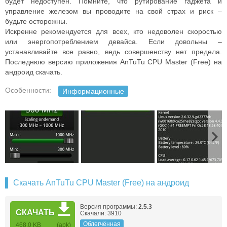
будет недоступен. Помните, что рутирование гаджета и
управление железом вы проводите на свой страх и риск –
будьте осторожны.
Искренне рекомендуется для всех, кто недоволен скоростью
или энергопотреблением девайса. Если довольны –
устанавливайте все равно, ведь совершенству нет предела.
Последнюю версию приложения AnTuTu CPU Master (Free) на
андроид скачать.
Особенности:
Информационные
Скачать AnTuTu CPU Master (Free) на андроид
Версия программы:
2.5.3
СКАЧАТЬ
Скачали: 3910
Облегчённая
468.0 KB
(apk)