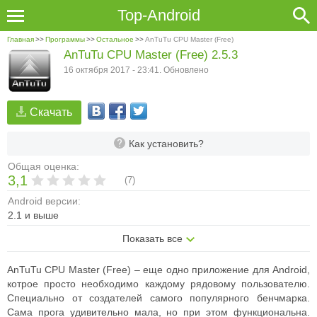
Top-Android
Главная
>>
Программы
>>
Остальное
>>
AnTuTu CPU Master (Free)
AnTuTu CPU Master (Free) 2.5.3
16 октября 2017 - 23:41. Обновлено
Скачать
Как установить?
Общая оценка:
3,1
(
7
)
Android версии:
2.1 и выше
Показать все
AnTuTu CPU Master (Free) – еще одно приложение для Android,
котрое просто необходимо каждому рядовому пользователю.
Специально от создателей самого популярного бенчмарка.
Сама прога удивительно мала, но при этом функциональна.