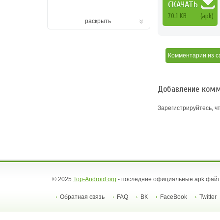
СКАЧАТЬ
70.1 KB
(apk)
раскрыть
Комментарии
из с
Добавление комм
Зарегистрируйтесь, ч
© 2025
Top-Android.org
- последние официальные apk файл
Обратная связь
FAQ
ВК
FaceBook
Twitter