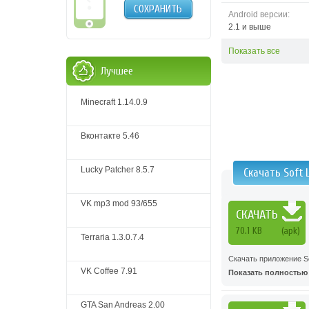
СОХРАНИТЬ
Android версии:
2.1 и выше
Показать все
Лучшее
Minecraft 1.14.0.9
Вконтакте 5.46
Lucky Patcher 8.5.7
Скачать Soft 
VK mp3 mod 93/655
СКАЧАТЬ
70.1 KB
(apk)
Terraria 1.3.0.7.4
Скачать приложение So
VK Coffee 7.91
Показать полностью .
GTA San Andreas 2.00