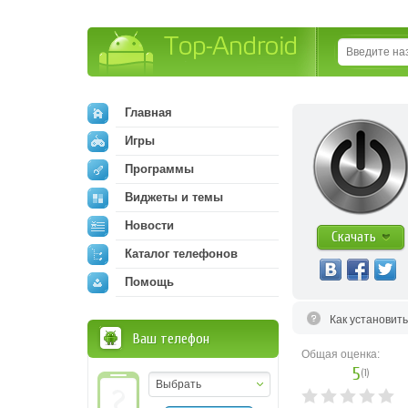
Top-Android
Главная
Игры
Программы
Виджеты и темы
Новости
Скачать
Каталог телефонов
Помощь
Как установит
Ваш телефон
Общая оценка:
5
(
1
)
Выбрать