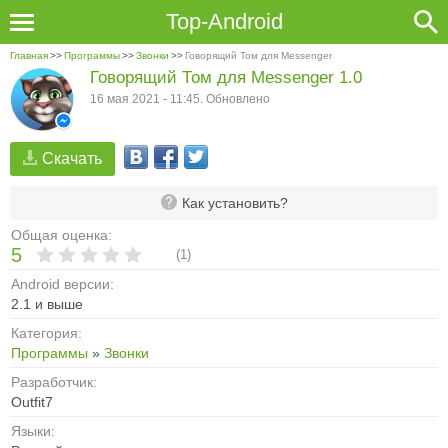
Top-Android
Главная
>>
Программы
>>
Звонки
>>
Говорящий Том для Messenger
Говорящий Том для Messenger 1.0
16 мая 2021 - 11:45. Обновлено
Скачать
Как установить?
Общая оценка:
5
(
1
)
Android версии:
2.1 и выше
Категория:
Программы
»
Звонки
Разработчик:
Outfit7
Языки: