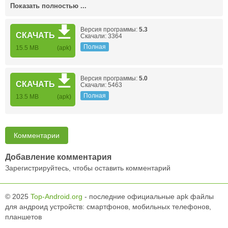
Показать полностью ...
Версия программы:
5.3
СКАЧАТЬ
Скачали: 3364
Полная
15.5 MB
(apk)
Версия программы:
5.0
СКАЧАТЬ
Скачали: 5463
Полная
13.5 MB
(apk)
Комментарии
Добавление комментария
Зарегистрируйтесь, чтобы оставить комментарий
© 2025
Top-Android.org
- последние официальные apk файлы
для андроид устройств: смартфонов, мобильных телефонов,
планшетов