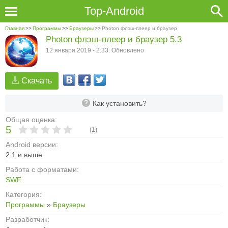
Top-Android
Главная
>>
Программы
>>
Браузеры
>>
Photon флэш-плеер и браузер
Photon флэш-плеер и браузер 5.3
12 января 2019 - 2:33. Обновлено
Скачать
Как установить?
Общая оценка:
5
(
1
)
Android версии:
2.1 и выше
Работа с форматами:
SWF
Категория:
Программы
»
Браузеры
Разработчик: